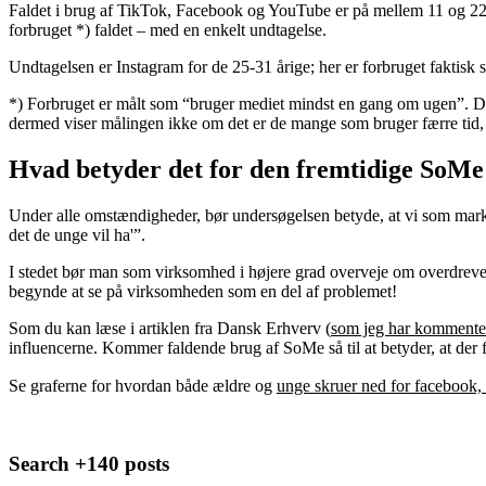
Faldet i brug af TikTok, Facebook og YouTube er på mellem 11 og 22 p
forbruget *) faldet – med en enkelt undtagelse.
Undtagelsen er Instagram for de 25-31 årige; her er forbruget faktisk 
*) Forbruget er målt som “bruger mediet mindst en gang om ugen”. De
dermed viser målingen ikke om det er de mange som bruger færre tid, el
Hvad betyder det for den fremtidige SoM
Under alle omstændigheder, bør undersøgelsen betyde, at vi som mark
det de unge vil ha'”.
I stedet bør man som virksomhed i højere grad overveje om overdreven 
begynde at se på virksomheden som en del af problemet!
Som du kan læse i artiklen fra Dansk Erhverv (
som jeg har kommenter
influencerne. Kommer faldende brug af SoMe så til at betyder, at der fr
Se graferne for hvordan både ældre og
unge skruer ned for facebook,
Search +140 posts