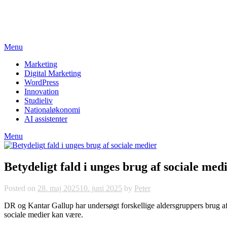
Skip
studieviden.dk
to
Perspektiv til markedsføringsøkonomer
content
Menu
Marketing
Digital Marketing
WordPress
Innovation
Studieliv
Nationaløkonomi
AI assistenter
Menu
Betydeligt fald i unges brug af sociale med
Posted on
28. maj 2025
10. juni 2025
by
Peter
DR og Kantar Gallup har undersøgt forskellige aldersgruppers brug af
sociale medier kan være.