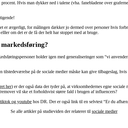
rocent. Hvis man dykker ned i talene (vha. fanebladene over graferne) k
stigende!
t er ærgerligt, for målingen dækker jo dermed over personer hvis forbr
ller om det er de få der helt har stoppet med at bruge.
e markedsføring?
edsføringspersoner holder igen med generaliseringer som “vi anvender 
tilstedeværelse på de sociale medier måske kan give tilbageslag, hvis 
et her
) er der også data der tyder på, at virksomhedernes egne sociale 
emover vil ske et forholdsvist større fald i brugen af influencers?
 tiktok og youtube
hos DR. Der er også link til en selvtest “Er du afhæng
Se alle artikler på studieviden der relaterer til
sociale medier