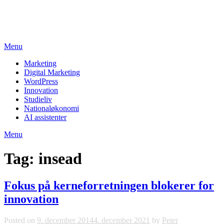
Skip
studieviden.dk
to
Perspektiv til markedsføringsøkonomer
content
Menu
Marketing
Digital Marketing
WordPress
Innovation
Studieliv
Nationaløkonomi
AI assistenter
Menu
Tag:
insead
Fokus på kerneforretningen blokerer for
innovation
Posted on
9. december 2014
4. december 2021
by
Peter