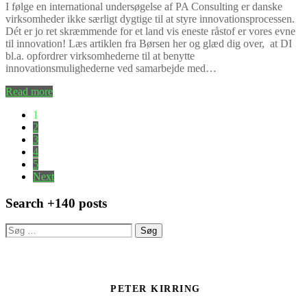
I følge en international undersøgelse af PA Consulting er danske
virksomheder ikke særligt dygtige til at styre innovationsprocessen.
Dét er jo ret skræmmende for et land vis eneste råstof er vores evne
til innovation! Læs artiklen fra Børsen her og glæd dig over, at DI
bl.a. opfordrer virksomhederne til at benytte
innovationsmulighederne ved samarbejde med…
Read more
Indlægsinddeling
1
2
3
4
5
Next
Search +140 posts
Søg
efter:
PETER KIRRING