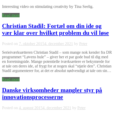
Interesting video on stimulating creativity by Tina Seelig.
Read more
Christian Stadil: Fortæl om din ide og
vær klar over hvilket problem du vil løse
Posted on
7. oktober 2015
4. december 2021
by
Peter
Serieiværksætteren Christian Stadil – som mange nok kender fra DR
programmet “Løvens hule” – giver her et par gode bud til dig med
en forretningside. Mange potentielle iværksættere er bekymrede for
at tale om deres ide, af frygt for at nogen skal “stjæle den”. Christian
Stadil argumenterer for, at det er absolut nødvendigt at tale om sin…
Read more
Danske virksomheder mangler styr på
innovationsprocesserne
Posted on
4. august 2015
4. december 2021
by
Peter