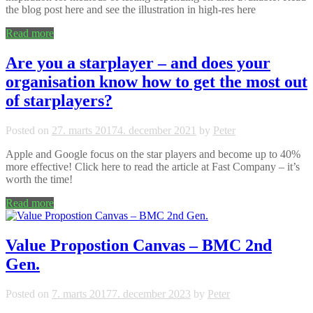
the blog post here and see the illustration in high-res here
Read more
Are you a starplayer – and does your
organisation know how to get the most out
of starplayers?
Posted on
27. marts 2017
4. december 2021
by
Peter
Apple and Google focus on the star players and become up to 40%
more effective! Click here to read the article at Fast Company – it’s
worth the time!
Read more
Value Propostion Canvas – BMC 2nd
Gen.
Posted on
7. marts 2017
7. december 2023
by
Peter