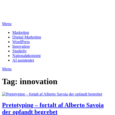
Skip
studieviden.dk
to
Perspektiv til markedsføringsøkonomer
content
Menu
Marketing
Digital Marketing
WordPress
Innovation
Studieliv
Nationaløkonomi
AI assistenter
Menu
Tag:
innovation
Pretotyping – fortalt af Alberto Savoia
der opfandt begrebet