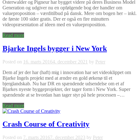
Osterwalder og Pigneur har bygget videre på deres Business Model
Generation og udgiver nu en opfølgende bog der handler om
valueproposition – værditilbud på dansk. Mere om bogen her – inkl.
de første 100 sider gratis. Der er også en fire minutters
videopræsentation af ideen med en valueproposition.
Read more
Bjarke Ingels bygger i New York
Posted on
16. marts 2016
4. december 2021
by
Peter
Dem af jer der har (haft) mig i innovation har set videoklippet om
Bjarke Ingels projekt med at ændre en gold ørkenø til et
bjerglandskab. Nu har DR en spændende udsendelse om et af
Bjarkes nyeste byggeprojekter, der tager form i New York. Super
spændende at se hvordan han tager styr på hele processen –…
Read more
Crash Course of Creativity
Posted on
7. marts 2016
7. december 2023
by
Peter