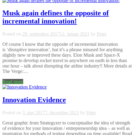
Musk again defines the opposite of
incremental innovation!
Posted on
29. september 2017
12. januar 2021
by
Peter
Of course I know that the opposite of incremental innovation
is ‘disruptive innovation’, but it’s a phrase misused for anything
slightly new or improved these days. Elon Musk and Space-X
promise to develop rocket travel to anywhere on earth in less than
one hour – talk about disrupting the airline industry!! More details at
The Verge:…
Read more
Innovation Evidence
Posted on
3. maj 2017
7. december 2023
by
Peter
Great graphic from Strategyzer to conceptualise the idea of strength
of evidence for your innovation / entrepreneurship idea – as well as
inspiration for methods of testing depending on time available! Read