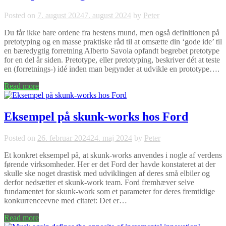
Posted on
7. august 2024
7. august 2024
by
Peter
Du får ikke bare ordene fra hestens mund, men også definitionen på
pretotyping og en masse praktiske råd til at omsætte din ‘gode ide’ til
en bæredygtig forretning Alberto Savoia opfandt begrebet pretotype
for en del år siden. Pretotype, eller pretotyping, beskriver dét at teste
en (forretnings-) idé inden man begynder at udvikle en prototype….
Read more
Eksempel på skunk-works hos Ford
Posted on
26. februar 2024
24. maj 2024
by
Peter
Et konkret eksempel på, at skunk-works anvendes i nogle af verdens
førende virksomheder. Her er det Ford der havde konstateret at der
skulle ske noget drastisk med udviklingen af deres små elbiler og
derfor nedsætter et skunk-work team. Ford fremhæver selve
fundamentet for skunk-work som et parameter for deres fremtidige
konkurrenceevne med citatet: Det er…
Read more