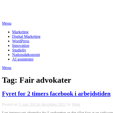
Skip
studieviden.dk
to
Perspektiv til markedsføringsøkonomer
content
Menu
Marketing
Digital Marketing
WordPress
Innovation
Studieliv
Nationaløkonomi
AI assistenter
Menu
Tag:
Fair advokater
Fyret for 2 timers facebook i arbejdstiden
Posted on
5. maj 2015
4. december 2021
by
Peter
I en interessant afgørelse fra Landsretten er det slået fast at en virkso