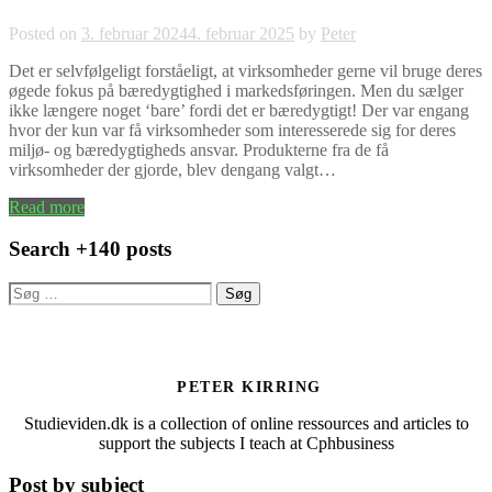
Posted on
3. februar 2024
4. februar 2025
by
Peter
Det er selvfølgeligt forståeligt, at virksomheder gerne vil bruge deres
øgede fokus på bæredygtighed i markedsføringen. Men du sælger
ikke længere noget ‘bare’ fordi det er bæredygtigt! Der var engang
hvor der kun var få virksomheder som interesserede sig for deres
miljø- og bæredygtigheds ansvar. Produkterne fra de få
virksomheder der gjorde, blev dengang valgt…
Read more
Search +140 posts
Søg
efter:
PETER KIRRING
Studieviden.dk is a collection of online ressources and articles to
support the subjects I teach at Cphbusiness
Post by subject