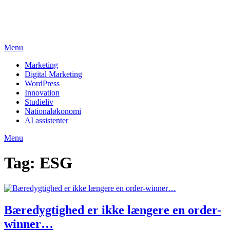
Skip
studieviden.dk
to
Perspektiv til markedsføringsøkonomer
content
Menu
Marketing
Digital Marketing
WordPress
Innovation
Studieliv
Nationaløkonomi
AI assistenter
Menu
Tag:
ESG
Bæredygtighed er ikke længere en order-
winner…