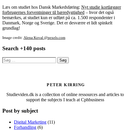
Læs om studiet hos Dansk Markedsføring:
Nyt studie kortlægger
forbrugernes forventninger til bæredygtighed
– hvor det også
bemærkes, at studiet kun er udført på ca. 1.500 respondenter i
Danmark, Norge og Sverige. Det er desværre et lidt spinkelt
grundlag!
Image credit:
Alena Koval @pexels.com
Search +140 posts
Søg
efter:
PETER KIRRING
Studieviden.dk is a collection of online ressources and articles to
support the subjects I teach at Cphbusiness
Post by subject
Digital Marketing
(11)
Forhandling
(6)