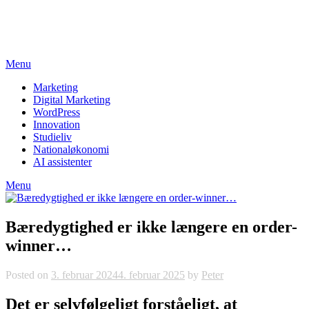
Skip
studieviden.dk
to
Perspektiv til markedsføringsøkonomer
content
Menu
Marketing
Digital Marketing
WordPress
Innovation
Studieliv
Nationaløkonomi
AI assistenter
Menu
Bæredygtighed er ikke længere en order-
winner…
Posted on
3. februar 2024
4. februar 2025
by
Peter
Det er selvfølgeligt forståeligt, at