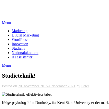
Skip
studieviden.dk
to
Perspektiv til markedsføringsøkonomer
content
Menu
Marketing
Digital Marketing
WordPress
Innovation
Studieliv
Nationaløkonomi
AI assistenter
Menu
Studieteknik!
Posted on
20. november 2015
4. december 2021
by
Peter
Ifølge psykolog
John Dunlosky, fra Kent State University
er der marka