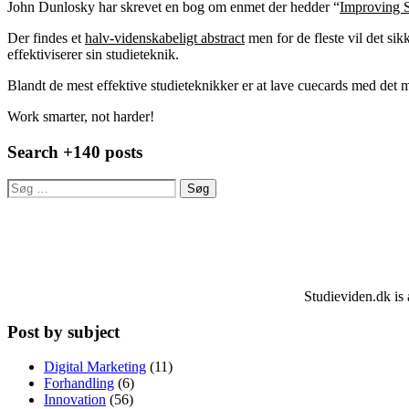
John Dunlosky har skrevet en bog om enmet der hedder “
Improving S
Der findes et
halv-videnskabeligt abstract
men for de fleste vil det si
effektiviserer sin studieteknik.
Blandt de mest effektive studieteknikker er at lave cuecards med det man
Work smarter, not harder!
Search +140 posts
Søg
efter:
Studieviden.dk is 
Post by subject
Digital Marketing
(11)
Forhandling
(6)
Innovation
(56)