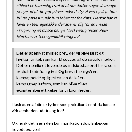
sikkert er temmelig træt af at din datter suger så mange
penge ud af din pung hver måned. Og vi ved også at hun
bliver pissesur, når hun løber tør for data. Derfor har vi
lavet en teenagepakke, der sparer dig for en masse
skrigeri og en masse penge. Med venlig hilsen Peter
Mortensen, teenagemobil rådgiver
”
Det er åbenlyst hvilket brev, der vil blive læst og
hvilken vinkel, som kan få succes på de sociale medier.
Det er nemlig et levende og indsigtsbaseret brev, som
er skabt udefra og ind. Og brevet er også en
kampagneidé og ligefrem en del af en
kampagneplatform, som kan blive til en
eksistensberettigelse for virksomheden.
Husk at en af dine styrker som praktikant er at du kan se
virksomheden udefra og ind!
Og husk det især i den kommunikation du planlægger i
hovedopgaven!