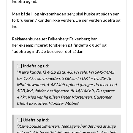
indefra og ud.
Men både I, og virksomheden selv, skal huske at sådan ser
forbrugeren / kunden ikke verden. De ser verden udefra og
ind.
Reklamenbureauet Falkenberg Falkenberg har
her
eksemplificeret forskellen på “indefra og ud” og
“udefra og ind”. De beskriver det sådan:
[…] Indefra og ud:
“
Kære kunde, få 4 GB data, 4G, Fri tale, Fri SMS/MMS
for 177 kr. om måneden. 5 GB surf i DK* – fra 23-78
Mbit download, 5-43 Mbit upload (bruger du mere end
5GB /md., falder hastigheden til 14/14Kbit) Du sparer
49 kr. Med venlig hilsen Peter Mortensen. Customer
Client Executive, Monster Mobile
”
[…] Udefra og ind:
“Kære Louise Sørensen. Teenagere har det med at suge
data ud af Internettet døgnet rundt og vi ved, at du helt