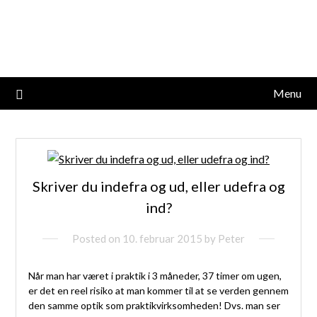
Skip
studieviden.dk
to
content
Perspektiv til markedsføringsøkonomer
Menu
Skriver du indefra og ud, eller udefra og
ind?
Posted on
10. februar 2015
by
Peter
Når man har været i praktik i 3 måneder, 37 timer om ugen,
er det en reel risiko at man kommer til at se verden gennem
den samme optik som praktikvirksomheden! Dvs. man ser