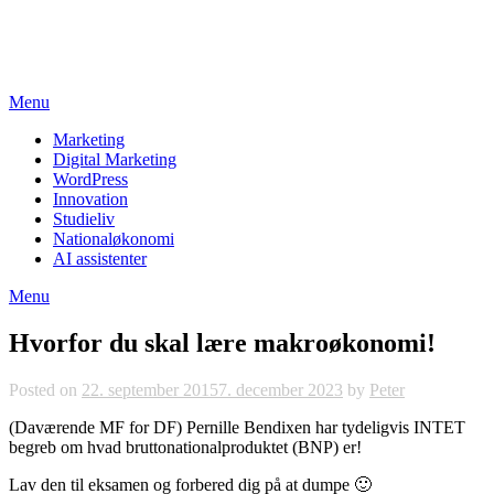
Skip
studieviden.dk
to
Perspektiv til markedsføringsøkonomer
content
Menu
Marketing
Digital Marketing
WordPress
Innovation
Studieliv
Nationaløkonomi
AI assistenter
Menu
Hvorfor du skal lære makroøkonomi!
Posted on
22. september 2015
7. december 2023
by
Peter
(Daværende MF for DF) Pernille Bendixen har tydeligvis INTET
begreb om hvad bruttonationalproduktet (BNP) er!
Lav den til eksamen og forbered dig på at dumpe 🙂