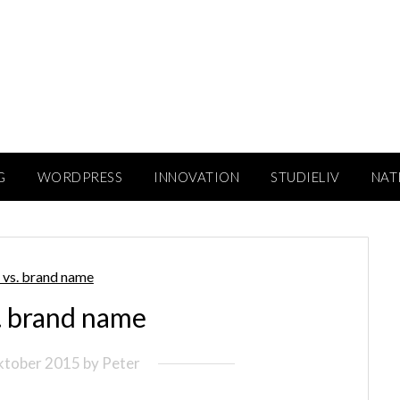
studieviden.dk
Perspektiv til markedsføringsøkonomer
G
WORDPRESS
INNOVATION
STUDIELIV
NAT
. brand name
oktober 2015
by
Peter