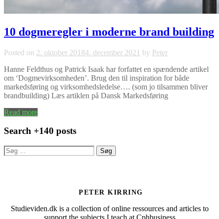
10 dogmeregler i moderne brand building
Posted on
2. oktober 2018
4. december 2021
by
Peter
Hanne Feldthus og Patrick Isaak har forfattet en spændende artikel
om ‘Dogmevirksomheden’. Brug den til inspiration for både
markedsføring og virksomhedsledelse…. (som jo tilsammen bliver
brandbuilding) Læs artiklen på Dansk Markedsføring
Read more
Search +140 posts
Søg
efter:
PETER KIRRING
Studieviden.dk is a collection of online ressources and articles to
support the subjects I teach at Cphbusiness