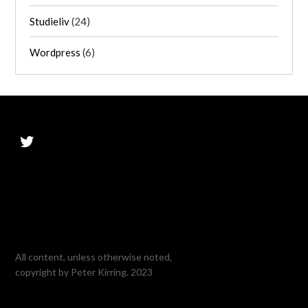
Studieliv
(24)
Wordpress
(6)
Twitter
All content, unless otherwise noted,
copyright by Peter Kirring. 2023