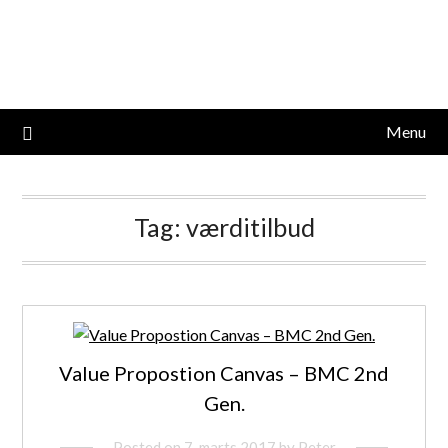
Skip
studieviden.dk
to
content
Perspektiv til markedsføringsøkonomer
Menu
Tag:
værditilbud
Value Propostion Canvas – BMC 2nd
Gen.
Posted on
7. marts 2017
by
Peter