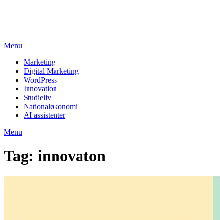
Skip
studieviden.dk
to
Perspektiv til markedsføringsøkonomer
content
Menu
Marketing
Digital Marketing
WordPress
Innovation
Studieliv
Nationaløkonomi
AI assistenter
Menu
Tag:
innovaton