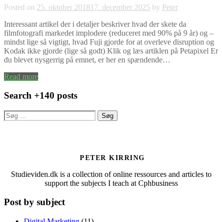
Posted on
25. oktober 2018
17. december 2025
by
Peter
Interessant artikel der i detaljer beskriver hvad der skete da
filmfotografi markedet implodere (reduceret med 90% på 9 år) og –
mindst lige så vigtigt, hvad Fuji gjorde for at overleve disruption og
Kodak ikke gjorde (lige så godt) Klik og læs artiklen på Petapixel Er
du blevet nysgerrig på emnet, er her en spændende…
Read more
Search +140 posts
Søg
efter:
PETER KIRRING
Studieviden.dk is a collection of online ressources and articles to
support the subjects I teach at Cphbusiness
Post by subject
Digital Marketing
(11)