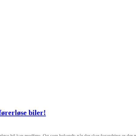
ørerløse biler!
rløse bil kan medføre. Og som bekendt; når der sker forandring er der 