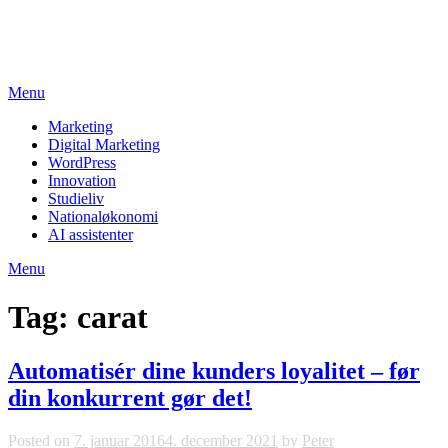
Skip
studieviden.dk
to
Perspektiv til markedsføringsøkonomer
content
Menu
Marketing
Digital Marketing
WordPress
Innovation
Studieliv
Nationaløkonomi
AI assistenter
Menu
Tag:
carat
Automatisér dine kunders loyalitet – før
din konkurrent gør det!
Posted on
7. januar 2016
4. december 2021
by
Peter