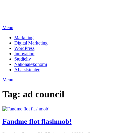
Skip
studieviden.dk
to
Perspektiv til markedsføringsøkonomer
content
Menu
Marketing
Digital Marketing
WordPress
Innovation
Studieliv
Nationaløkonomi
AI assistenter
Menu
Tag:
ad council
Fandme flot flashmob!