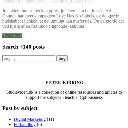
Posted on
5. marts 2015
7. december 2023
by
Peter
Jo enklere budskabet kan gøres, jo lettere kan det forstås. Ad
Council har lavet kampagnen Love Has No Labels, og de gjorde
budskabet så enkelt, at det umuligt kan misforstås. Og de gjorde det
ved hjælp af en flashmob (-lignende) aktivitet
Read more
Search +140 posts
Søg
efter:
PETER KIRRING
Studieviden.dk is a collection of online ressources and articles to
support the subjects I teach at Cphbusiness
Post by subject
Digital Marketing
(11)
Forhandling
(6)