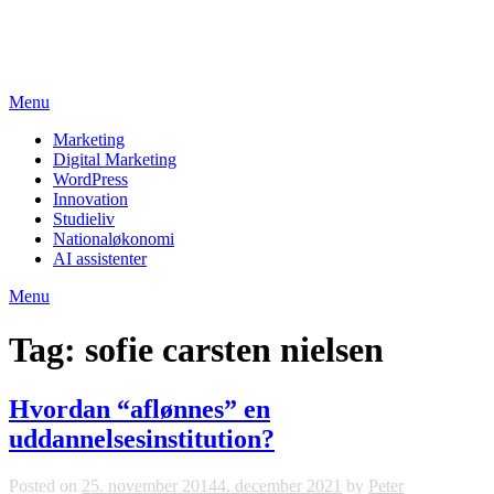
Skip
studieviden.dk
to
Perspektiv til markedsføringsøkonomer
content
Menu
Marketing
Digital Marketing
WordPress
Innovation
Studieliv
Nationaløkonomi
AI assistenter
Menu
Tag:
sofie carsten nielsen
Hvordan “aflønnes” en
uddannelsesinstitution?
Posted on
25. november 2014
4. december 2021
by
Peter