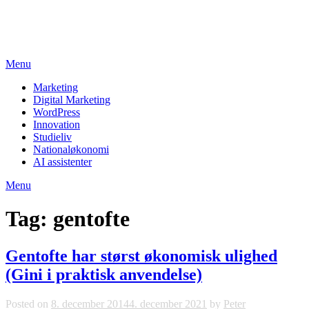
Skip
studieviden.dk
to
Perspektiv til markedsføringsøkonomer
content
Menu
Marketing
Digital Marketing
WordPress
Innovation
Studieliv
Nationaløkonomi
AI assistenter
Menu
Tag:
gentofte
Gentofte har størst økonomisk ulighed
(Gini i praktisk anvendelse)
Posted on
8. december 2014
4. december 2021
by
Peter