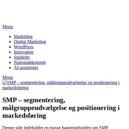
Skip
studieviden.dk
to
Perspektiv til markedsføringsøkonomer
content
Menu
Marketing
Digital Marketing
WordPress
Innovation
Studieliv
Nationaløkonomi
AI assistenter
Menu
SMP – segmentering,
målgruppeudvælgelse og positionering i
markedsføring
Denne side indeholder en masse baggrundsviden om SMP