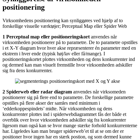
positionering
Virksomhedens positionering kan synliggøres ved hjælp af to
forskellige visuelle værktøjer; Perceptual Map eller Spider Web
1 Perceptual map eller positioneringskort
anvendes når
virksomheden positionerer på to parametre. De to parametre opstilles
i et X-Y diagram hvor hver akse repræsenterer én parameter med en
ekstrem i hver ende (typisk høj/lav eller få/mange). I
positioneringskortet plottes virksomheden og dens konkurrenter ind
og dermed kan man visuelt fremstille hvor virksomheden adskiller
sig fra dens konkurrenter.
2 Spiderweb eller radar diagram
anvendes når virksomeden
positionerer sig på flere end to parametre. De forskellige parametre
opstilles på flere akser der samles med minimum i
‘edderkoppespindets’ midte. Når virksomheden og dens
konkurrenter plottes ind i spiderwebdiagrammet fås der både et
overblik over hvor virksomheden adskiller sig fra konkurrenter
ligesom man også kan se hvor mange stærke forhold konkurrenterne
har. Ligeledes kan man bruger spiderweb’et til at se om der er
positioner hvor ingen har en stærk postion, og som dermed kunne