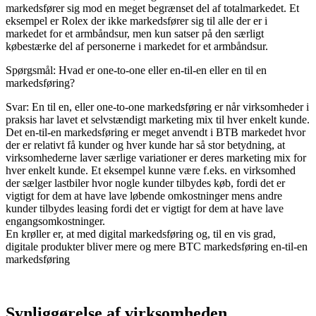
markedsfører sig mod en meget begrænset del af totalmarkedet. Et
eksempel er Rolex der ikke markedsfører sig til alle der er i
markedet for et armbåndsur, men kun satser på den særligt
købestærke del af personerne i markedet for et armbåndsur.
Spørgsmål: Hvad er one-to-one eller en-til-en eller en til en
markedsføring?
Svar: En til en, eller one-to-one markedsføring er når virksomheder i
praksis har lavet et selvstændigt marketing mix til hver enkelt kunde.
Det en-til-en markedsføring er meget anvendt i BTB markedet hvor
der er relativt få kunder og hver kunde har så stor betydning, at
virksomhederne laver særlige variationer er deres marketing mix for
hver enkelt kunde. Et eksempel kunne være f.eks. en virksomhed
der sælger lastbiler hvor nogle kunder tilbydes køb, fordi det er
vigtigt for dem at have lave løbende omkostninger mens andre
kunder tilbydes leasing fordi det er vigtigt for dem at have lave
engangsomkostninger.
En krøller er, at med digital markedsføring og, til en vis grad,
digitale produkter bliver mere og mere BTC markedsføring en-til-en
markedsføring
Synliggørelse af virksomheden